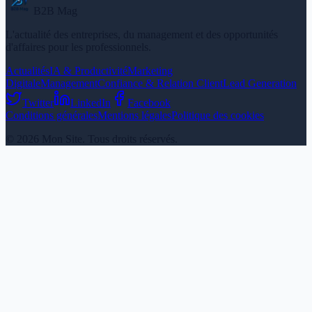
B2B Mag
L'actualité des entreprises, du management et des opportunités
d'affaires pour les professionnels.
Actualités
IA & Productivité
Marketing
Digitale
Management
Confiance & Relation Client
Lead Generation
Twitter
LinkedIn
Facebook
Conditions générales
Mentions légales
Politique des cookies
© 2026 Mon Site. Tous droits réservés.